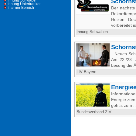
Schorns
Innung Schwaben
Innung Unterfranken
Interner Bereich
Der nächst
Rekordtemp
Heizen. Doc
vorbereitet ist
Innung Schwaben
Schorns
Neues Schor
Am 22./23. 
Lesung die 
LIV Bayern
Energiee
Informatio
Energie zum 
geht's zum .
Bundesverband ZIV