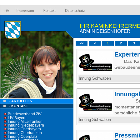
IHR KAMINKEHRERME
ARMIN DEISENHOFER
<<
<
1
2
3
Experten
Das Kami
Gebäudeener
Innung Schwaben
Innungs
Sehr gee
- AKTUELLES
- KONTAKT
momentanen 
persönliche 
Bundesverband ZIV
LIV Bayern
Innung Schwaben
Innung Mittelfranken
Innung Niederbayern
Innung Oberbayern
Innung Oberfranken
Pressmit
Innung Oberpfalz