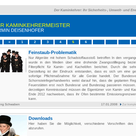
Der Kaminkehrer: Ihr Sicherheits-, Umwelt- und En
HR KAMINKEHRERMEISTER
RMIN DEISENHOFER
<
1
2
3
4
5
6
Feinstaub-Problematik
Nur Altgeräte mit hohem Schadstoffausstoß betroffen In den vergan
wurde in den Medien über eine drohende Zwangsstilllegung bezie
Filterpflicht für Kamin- und Kachelöfen berichtet. Durch die seh
Darstellung ist der Eindruck entstanden, dass es sich um eine ge
sofortige Pflichtmaßnahme für alle Geräte handelt. Der Bundesv
Schornsteinfegerhandwerks weist darauf hin, dass die geplanten Reg
Feuerstätten erst noch Bundesrat und Bundestag passieren müsse
derzeitigen Kenntnisstand müssen die Eigentümer von Kamin- und Kac
Ende 2012 nachweisen, dass ihr Ofen bestimmte Emissionsgrenzwert
kann.
ung Schwaben
17.01.2008
Zur kompl
Downloads
Hier haben Sie die Möglichkeit, verschiedene Vorschriften des
abzurufen.