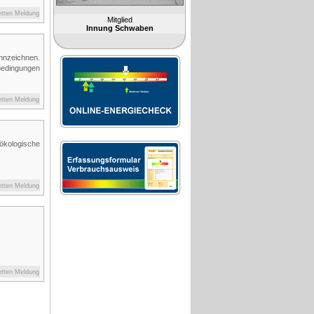
etten Meldung
Mitglied
Innung Schwaben
nnzeichnen.
bedingungen
etten Meldung
ökologische
etten Meldung
etten Meldung