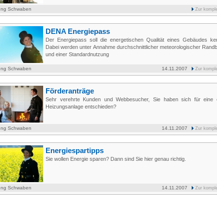
ung Schwaben
Zur kompl
DENA Energiepass
Der Energiepass soll die energetischen Qualität eines Gebäudes ke
Dabei werden unter Annahme durchschnittlicher meteorologischer Rand
und einer Standardnutzung
ung Schwaben
14.11.2007
Zur kompl
Förderanträge
Sehr verehrte Kunden und Webbesucher, Sie haben sich für eine 
Heizungsanlage entschieden?
ung Schwaben
14.11.2007
Zur kompl
Energiespartipps
Sie wollen Energie sparen? Dann sind Sie hier genau richtig.
ung Schwaben
14.11.2007
Zur kompl