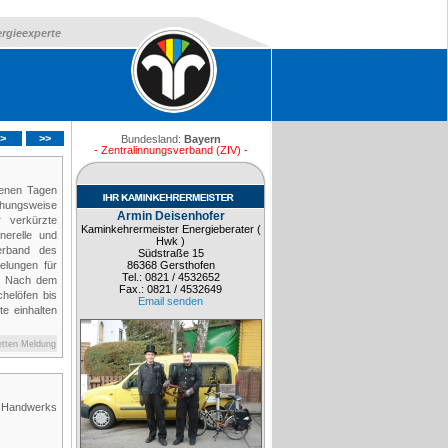
ergieexperte
>
>>
Bundesland:
Bayern
- Zentralinnungsverband (ZIV) -
genen Tagen
hungsweise
Armin Deisenhofer
r verkürzte
Kaminkehrermeister Energieberater (
nerelle und
Hwk )
erband des
Südstraße 15
elungen für
86368 Gersthofen
Tel.: 0821 / 4532652
n. Nach dem
Fax.: 0821 / 4532649
helöfen bis
Email senden
e einhalten
etten Meldung
 Handwerks