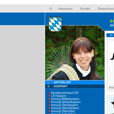
I
A
<<
- AKTUELLES
- KONTAKT
Inn
Bundesverband ZIV
LIV Bayern
Innung Mittelfranken
Innung Niederbayern
Innung Oberbayern
Innung Oberfranken
Innung Oberpfalz